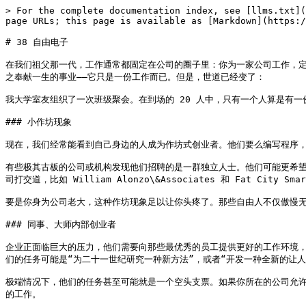
> For the complete documentation index, see [llms.txt](
page URLs; this page is available as [Markdown](https:/
# 38 自由电子

在我们祖父那一代，工作通常都固定在公司的圈子里：你为一家公司工作，定
之奉献一生的事业——它只是一份工作而已。但是，世道已经变了：

我大学室友组织了一次班级聚会。在到场的 20 人中，只有一个人算是有一份
### 小作坊现象

现在，我们经常能看到自己身边的人成为作坊式创业者。他们要么编写程序，
有些极其古板的公司或机构发现他们招聘的是一群独立人士。他们可能更希
司打交道，比如 William Alonzo\&Associates 和 Fat 
要是你身为公司老大，这种作坊现象足以让你头疼了。那些自由人不仅傲慢无
### 同事、大师内部创业者

企业正面临巨大的压力，他们需要向那些最优秀的员工提供更好的工作环境
们的任务可能是“为二十一世纪研究一种新方法”，或者“开发一种全新的让人
极端情况下，他们的任务甚至可能就是一个空头支票。如果你所在的公司允许存在
的工作。
