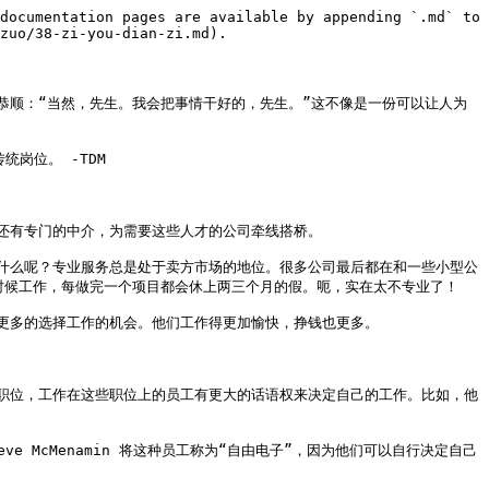
documentation pages are available by appending `.md` to 
zuo/38-zi-you-dian-zi.md).

恭顺：“当然，先生。我会把事情干好的，先生。”这不像是一份可以让人为
位。 -TDM

有专门的中介，为需要这些人才的公司牵线搭桥。

什么呢？专业服务总是处于卖方市场的地位。很多公司最后都在和一些小型公
候工作就什么时候工作，每做完一个项目都会休上两三个月的假。呃，实在太不专业了！

多的选择工作的机会。他们工作得更加愉快，挣钱也更多。

职位，工作在这些职位上的员工有更大的话语权来决定自己的工作。比如，他
 McMenamin 将这种员工称为“自由电子”，因为他们可以自行决定自己