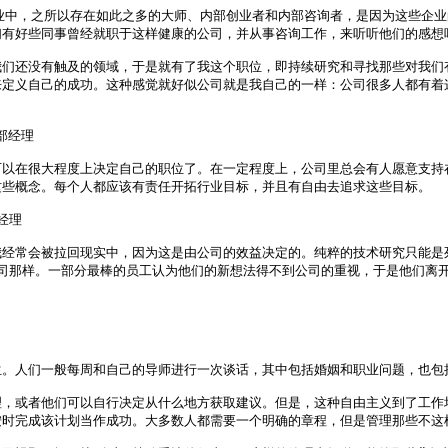
业中，之所以存在如此之多的大师、内部创业者和内部咨询者，是因为这些企业
有好些同事曾经就职于这样健康的公司，并从事咨询工作，来听听他们的感想吧
我们还没有触及的领域，于是就有了我这个职位，即持续研究和寻找那些对我们
定义自己的成功。这种感觉就好似公司就是我自己的一样：公司很多人都有着这
部经理

可以在很大程度上决定自己的职位了。在一定程度上，公司里总会有人愿意支持
些概念。每个人都应该有责任开拓行业目标，并且有自由去追求这些目标。

经理

我经常会被拉回现实中，因为这是由公司的效益决定的。纯粹的技术研究只能是
 公司那样。一部分最棒的员工认为他们的新想法得不到公司的重视，于是他们离开
。人们一般每周和自己的导师进行一次谈话，其中包括婚姻和职业问题，也包括
理，或者他们可以自行决定从什么地方获取建议。但是，这种自由主义到了工作
时完成该计划当作成功。大多数人都需要一个明确的章程，但是管理那些不这样