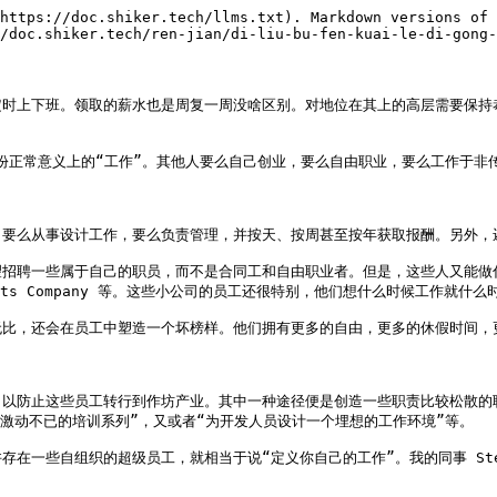
https://doc.shiker.tech/llms.txt). Markdown versions of 
/doc.shiker.tech/ren-jian/di-liu-bu-fen-kuai-le-di-gong-
时上下班。领取的薪水也是周复一周没啥区别。对地位在其上的高层需要保持
正常意义上的“工作”。其他人要么自己创业，要么自由职业，要么工作于非传统岗
要么从事设计工作，要么负责管理，并按天、按周甚至按年获取报酬。另外，还
望招聘一些属于自己的职员，而不是合同工和自由职业者。但是，这些人又能做
City Smarts Company 等。这些小公司的员工还很特别，他们想什么时
比，还会在员工中塑造一个坏榜样。他们拥有更多的自由，更多的休假时间，更
，以防止这些员工转行到作坊产业。其中一种途径便是创造一些职责比较松散的
激动不已的培训系列”，又或者“为开发人员设计一个埋想的工作环境”等。

一些自组织的超级员工，就相当于说“定义你自己的工作”。我的同事 Steve