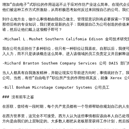
增加“自由电子”式职位的作用远远不止于应对作坊产业这么简单。在现代企
他们被这种工作方式所激励，从而积极思考如何反过来回报自己的公司。我们
到什么地方去，做什么事情都由我自己做主。管理层意识到有必要探索一下
那些旧有的专业知识，我们更欢迎新的点子：我根据自己为公司创造的价值来
谁，然后让他们戴上这项帽子即可？

-Michael L．Mushet Southern Califomia Edison 金司技术研究
我在公司先后担任了多种职位，但只有一种职位让我喜欢。自那以后，我便
入人力，而不只是谈谈概念这么简单。进入该领域的员工负责定义并且解释这
-Richard Branton Southem Company Services 公司 DAIS 部门
当人人都具有自我激发精神，并能让现实引导前进方向时，事情就好办了。
公司。当然，有些“自由电子”职位所产生的作用恰得其反，就像 Xerox
-Bill Bonham MicroSage Computer Systems 公司员工

### 没有前车之鉴

在苏联，曾经有一段时期，每个共产党员都有一个导师帮助你规划自己的人生
在西方世界里，这完全不可接受。西方人认为这些事情都应该由本人自己处
方向是由我们的上层制定的。大多数人都把从老板那里获得工作计划，然后按