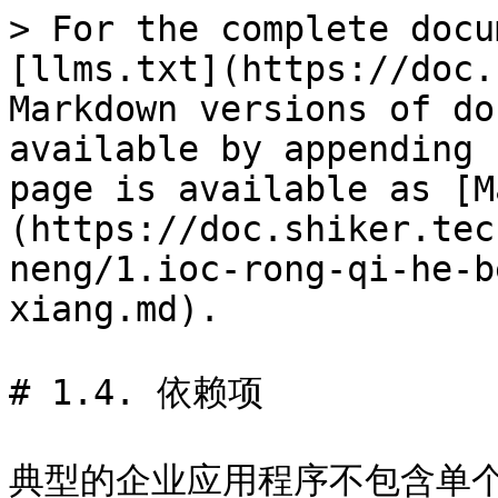
> For the complete docu
[llms.txt](https://doc.
Markdown versions of do
available by appending 
page is available as [M
(https://doc.shiker.tec
neng/1.ioc-rong-qi-he-b
xiang.md).

# 1.4. 依赖项

典型的企业应用程序不包含单个对