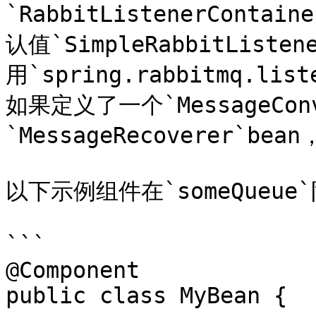
`RabbitListenerCont
认值`SimpleRabbitListe
用`spring.rabbitmq.l
如果定义了一个`MessageCon
`MessageRecoverer`
以下示例组件在`someQueu
```

@Component

public class MyBean {
