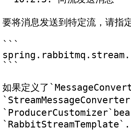
要将消息发送到特定流，请指定
```

spring.rabbitmq.stream.
```

如果定义了`MessageConver
`StreamMessageConverte
`ProducerCustomize
`RabbitStreamTemplate`.
