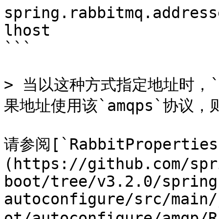
spring.rabbitmq.address
lhost

```

> 当以这种方式指定地址时，`h
果地址使用该`amqps`协议，
请参阅[`RabbitProperties
(https://github.com/spr
boot/tree/v3.2.0/spring
autoconfigure/src/main/
ot/autoconfigure/amqp/