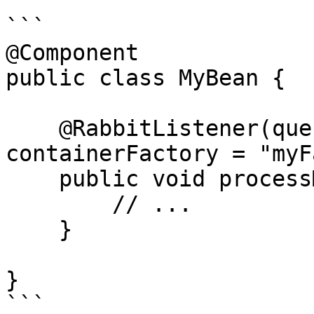
```

@Component

public class MyBean {

    @RabbitListener(queues = "someQueue", 
containerFactory = "myF
    public void processMessage(String content) {

        // ...

    }

}

```
