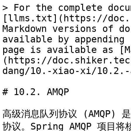
> For the complete docu
[llms.txt](https://doc.
Markdown versions of do
available by appending 
page is available as [M
(https://doc.shiker.tec
dang/10.-xiao-xi/10.2.-
# 10.2. AMQP

高级消息队列协议 (AMQP)
协议。Spring AMQP 项目将