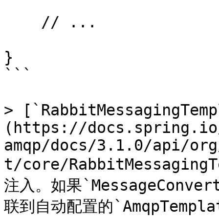
    // ...

}

```

> [`RabbitMessagingTemp
(https://docs.spring.io
amqp/docs/3.1.0/api/org
t/core/RabbitMessagi
注入。如果`MessageConve
联到自动配置的`AmqpTemplat