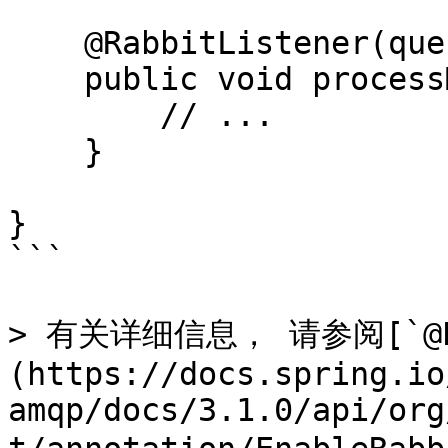
    @RabbitListener(queues = "someQueue")

    public void processMessage(String content) {

        // ...

    }

}

```

> 有关详细信息， 请参阅[`@Ena
(https://docs.spring.io
amqp/docs/3.1.0/api/org