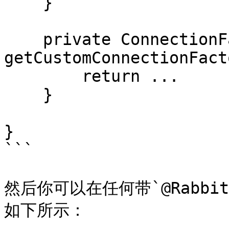
    }

    private ConnectionFactory 
getCustomConnectionFact
        return ...

    }

}

```

然后你可以在任何带`@Rabbi
如下所示：
