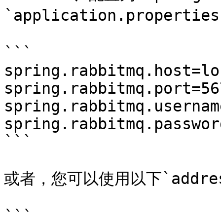
`application.propert
```

spring.rabbitmq.host=lo
spring.rabbitmq.port=567
spring.rabbitmq.usernam
spring.rabbitmq.passwor
```

或者，您可以使用以下`addre
```
