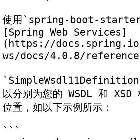
使用`spring-boot-star
[Spring Web Services]
(https://docs.spring.io
ws/docs/4.0.8/referenc
`SimpleWsdl11Definitio
以分别为您的 WSDL 和 X
位置，如以下示例所示：

```
