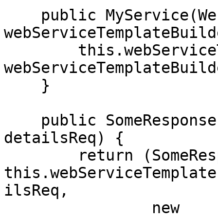
    public MyService(WebServiceTemplateBuilder 
webServiceTemplateBuild
        this.webServiceTemplate = 
webServiceTemplateBuild
    }

    public SomeResponse someWsCall(SomeRequest 
detailsReq) {

        return (SomeResponse) 
this.webServiceTemplate
ilsReq,

                new 