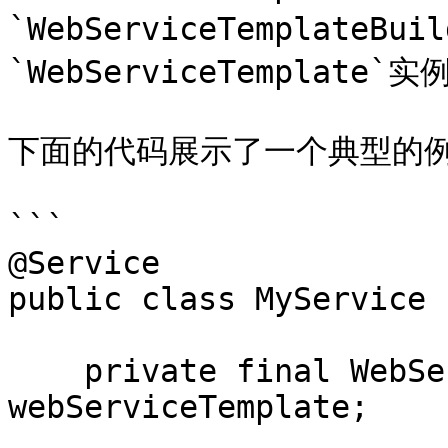
`WebServiceTemplate
`WebServiceTemplate`实例
下面的代码展示了一个典型的例
```

@Service

public class MyService {
    private final WebServiceTemplate 
webServiceTemplate;
