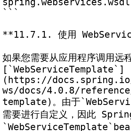
spring.webservices.wsdl
```

**11.7.1. 使用 WebServi
如果您需要从应用程序调用远程
[`WebServiceTemplate`]
(https://docs.spring.io
ws/docs/4.0.8/reference
template)。由于`WebSer
需要进行自定义，因此 Sprin
`WebServiceTemplate