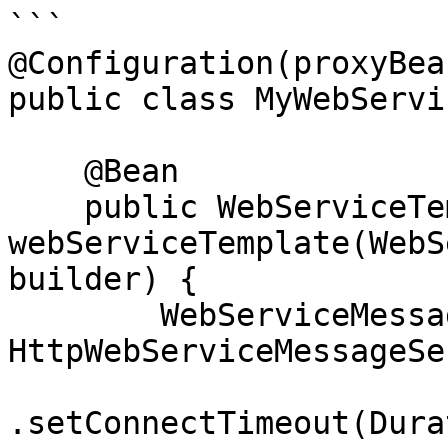
```

@Configuration(proxyBea
public class MyWebServi
    @Bean

    public WebServiceTemplate 
webServiceTemplate(WebS
builder) {

        WebServiceMessageSender sender = new 
HttpWebServiceMessageSe
.setConnectTimeout(Dura