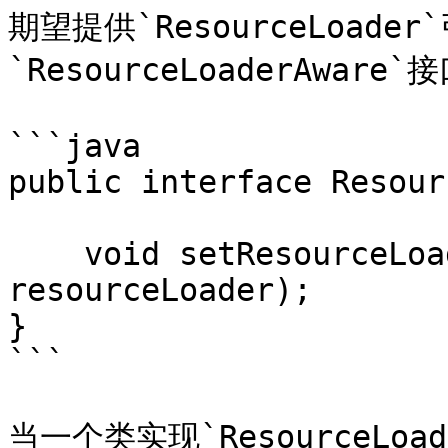
期望提供`ResourceLoad
`ResourceLoaderAware
```java

public interface Resour
    void setResourceLoader(ResourceLoader 
resourceLoader);

}

```

当一个类实现`ResourceLo