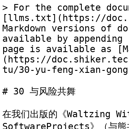
> For the complete docu
[llms.txt](https://doc.
Markdown versions of do
available by appending 
page is available as [M
(https://doc.shiker.tec
tu/30-yu-feng-xian-gong
# 30 与风险共舞

在我们出版的《Waltzing With 
SoftwareProjects