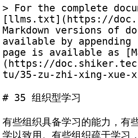
> For the complete docu
[llms.txt](https://doc.
Markdown versions of do
available by appending 
page is available as [M
(https://doc.shiker.tec
tu/35-zu-zhi-xing-xue-x
# 35 组织型学习

有些组织具备学习的能力，有
学以致用。有些组织疏于学习