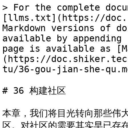
> For the complete docu
[llms.txt](https://doc.
Markdown versions of do
available by appending 
page is available as [M
(https://doc.shiker.tec
tu/36-gou-jian-she-qu.md
# 36 构建社区

本章，我们将目光转向那些伟
区。对社区的需要其实早已存在